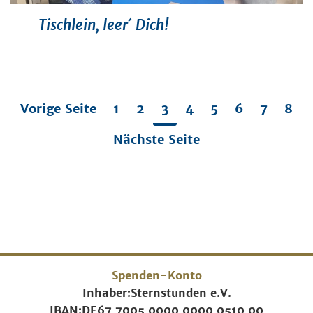
Tischlein, leer´ Dich!
Vorige Seite
1
2
3
4
5
6
7
8
Nächste Seite
Spenden-Konto
Inhaber:
Sternstunden e.V.
IBAN:
DE67 7005 0000 0000 0510 00