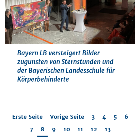
Bayern LB versteigert Bilder
zugunsten von Sternstunden und
der Bayerischen Landesschule für
Körperbehinderte
Erste Seite
Vorige Seite
3
4
5
6
7
8
9
10
11
12
13