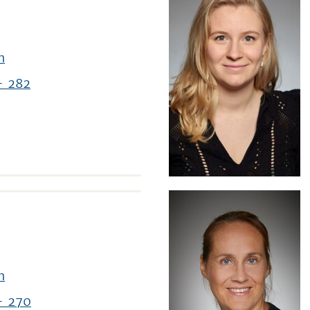
n
- 282
n
- 270