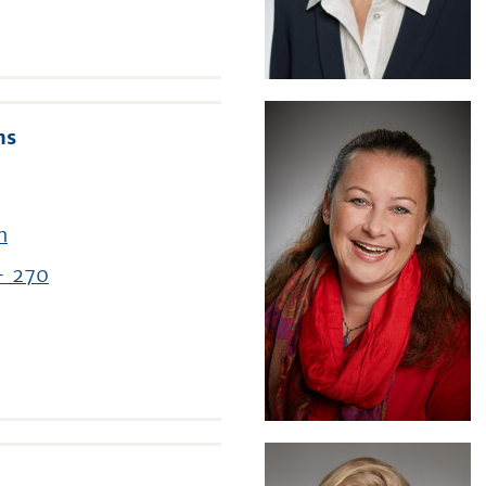
ns
n
- 270
l