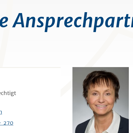
re Ansprechpart
echtigt
n
- 270