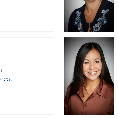
n
- 276