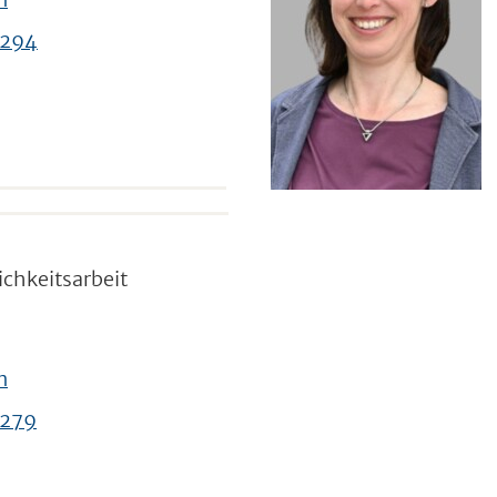
 294
ichkeitsarbeit
n
 279