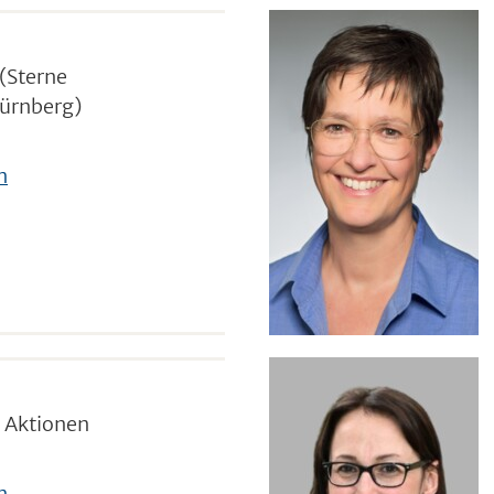
 (Sterne
ürnberg)
n
, Aktionen
n