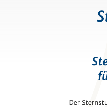
S
St
fü
Der Sternst