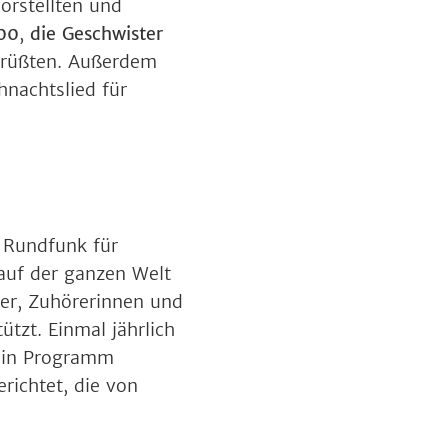
orstellten und
00
,
die Geschwister
rüßten. Außerdem
hnachtslied für
e Rundfunk für
auf der ganzen Welt
er, Zuhörerinnen und
tzt. Einmal jährlich
ein Programm
richtet, die von