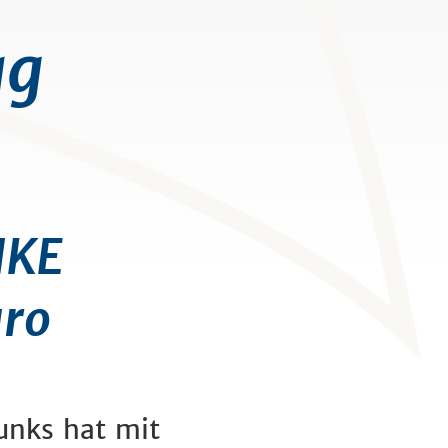
ag
NKE
uro
unks hat mit