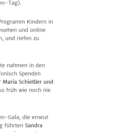
en-Tag).
 Programm Kindern in
nsehen und online
n, und riefen zu
nte nahmen in den
fonisch Spenden
r Maria Schießler und
so früh wie noch nie
n-Gala, die erneut
ng führten
Sandra