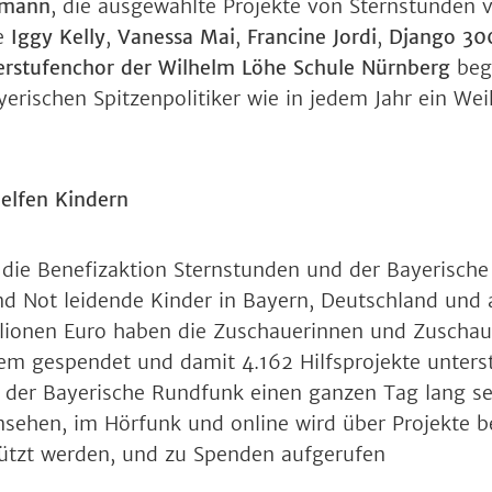
ßmann
, die ausgewählte Projekte von Sternstunden v
ie
Iggy Kelly
,
Vanessa Mai
,
Francine Jordi
,
Django 30
rstufenchor der Wilhelm Löhe Schule Nürnberg
beg
erischen Spitzenpolitiker wie in jedem Jahr ein Wei
elfen Kindern
h die Benefizaktion Sternstunden und der Bayerisch
nd Not leidende Kinder in Bayern, Deutschland und 
llionen Euro haben die Zuschauerinnen und Zuschau
em gespendet und damit 4.162 Hilfsprojekte unterstü
der Bayerische Rundfunk einen ganzen Tag lang s
nsehen, im Hörfunk und online wird über Projekte be
ützt werden, und zu Spenden aufgerufen