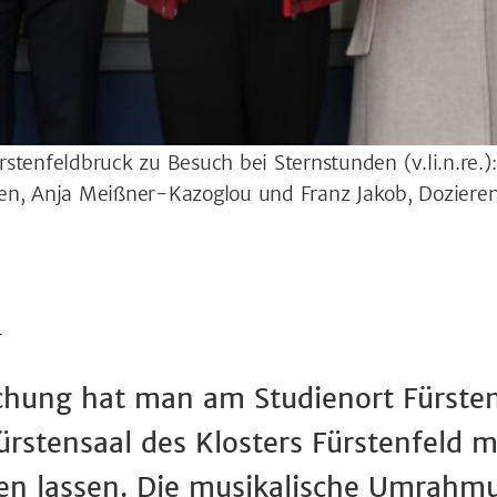
rstenfeldbruck zu Besuch bei Sternstunden (
v.li.n.re
den, Anja Meißner-Kazoglou und Franz Jakob, Dozier
4
chung hat man am Studienort Fürsten
ürstensaal des Klosters Fürstenfeld 
en lassen. Die musikalische Umrahmu