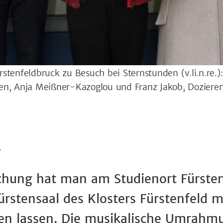
rstenfeldbruck zu Besuch bei Sternstunden (
v.li.n.re
den, Anja Meißner-Kazoglou und Franz Jakob, Dozier
4
chung hat man am Studienort Fürsten
ürstensaal des Klosters Fürstenfeld 
en lassen. Die musikalische Umrahmu