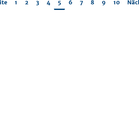
ite
1
2
3
4
5
6
7
8
9
10
Näc