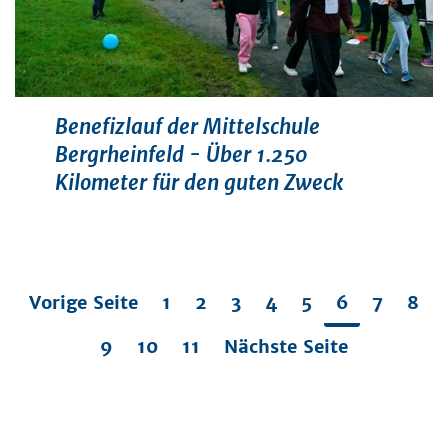
Benefizlauf der Mittelschule
Bergrheinfeld - Über 1.250
Kilometer für den guten Zweck
Vorige Seite
1
2
3
4
5
6
7
8
9
10
11
Nächste Seite