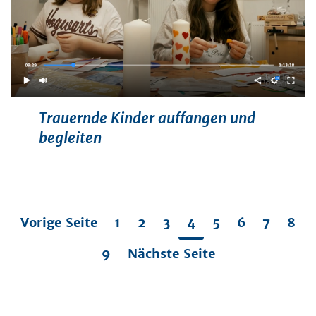
Trauernde Kinder auffangen und
begleiten
Vorige Seite
1
2
3
4
5
6
7
8
9
Nächste Seite