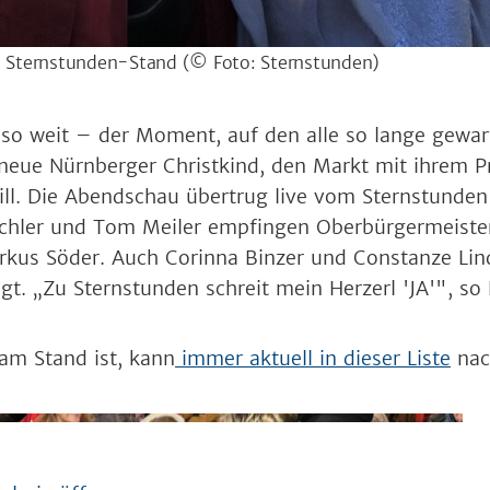
 Sternstunden-Stand
(© Foto: Sternstunden)
so weit – der Moment, auf den alle so lange gewa
 neue Nürnberger Christkind, den Markt mit ihrem P
ll. Die Abendschau übertrug live vom Sternstunden
üchler und Tom Meiler empfingen Oberbürgermeiste
rkus Söder. Auch Corinna Binzer und Constanze Lin
t. „Zu Sternstunden schreit mein Herzerl 'JA'", so 
am Stand ist, kann
immer aktuell in dieser Liste
nac