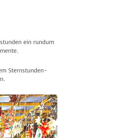
rnstunden ein rundum
omente.
dem Sternstunden-
en.