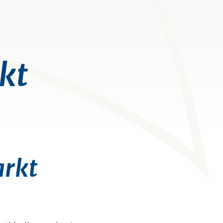
kt
arkt