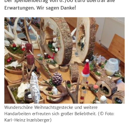
Der Spendenbetrag von 6.700 Euro übertraf alle
Erwartungen. Wir sagen Danke!
Wunderschöne Weihnachtsgestecke und weitere
Handarbeiten erfreuten sich großer Beliebtheit.
(© Foto:
Karl-Heinz Inzelsberger)