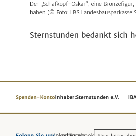
Der „Schafkopf-Oskar“, eine Bronzefigur, 
haben
(© Foto: LBS Landesbausparkasse 
Sternstunden bedankt sich he
Spenden-Konto
Inhaber:
Sternstunden e.V.
IB
Folgen Sie uns:
Linkedin
Instagram
Facebook
Newsletter abo