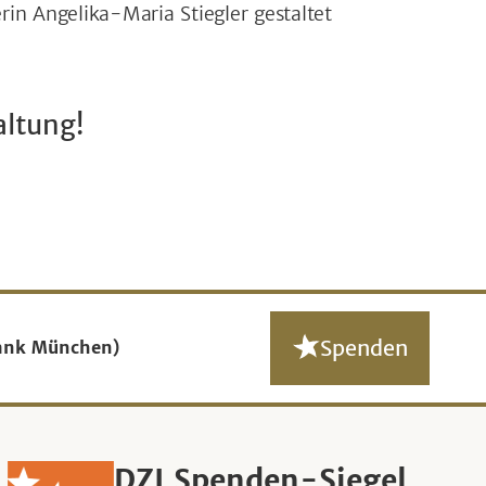
rin Angelika-Maria Stiegler gestaltet
altung!
Spenden
ank München)
DZI Spenden-Siegel