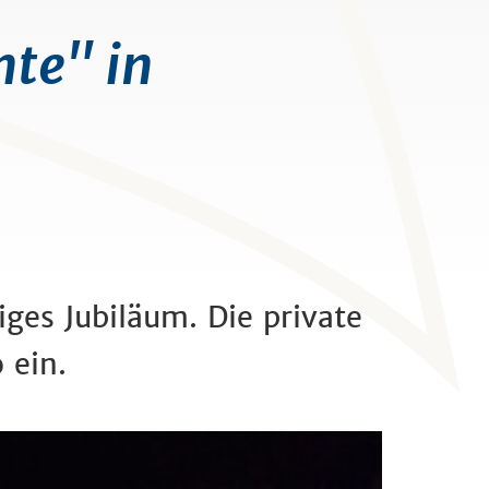
te" in
es Jubiläum. Die private
 ein.