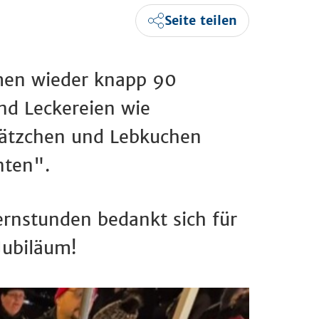
Seite teilen
men wieder knapp 90
nd Leckereien wie
lätzchen und Lebkuchen
nten".
rnstunden bedankt sich für
Jubiläum!