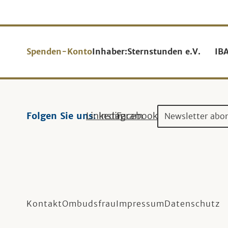
Spenden-Konto
Inhaber:
Sternstunden e.V.
IB
Folgen Sie uns:
Linkedin
Instagram
Facebook
Newsletter abo
Kontakt
Ombudsfrau
Impressum
Datenschutz