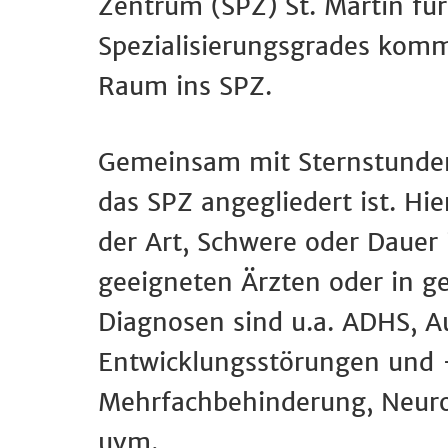
Zentrum (SPZ) St. Martin fü
Spezialisierungsgrades komm
Raum ins SPZ.
Gemeinsam mit Sternstunden e
das SPZ angegliedert ist. Hi
der Art, Schwere oder Dauer 
geeigneten Ärzten oder in g
Diagnosen sind u.a. ADHS, 
Entwicklungsstörungen und -
Mehrfachbehinderung, Neuro
uvm.