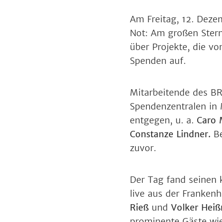
Am Freitag, 12. Dez
Not: Am großen Stern
über Projekte, die vo
Spenden auf.
Mitarbeitende des BR
Spendenzentralen in
entgegen, u. a.
Caro 
Constanze Lindner.
B
zuvor.
Der Tag fand seinen 
live aus der Franken
Rieß
und
Volker Hei
prominente Gäste w