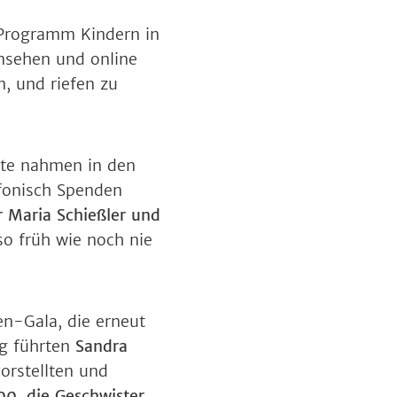
 Programm Kindern in
nsehen und online
n, und riefen zu
nte nahmen in den
fonisch Spenden
r Maria Schießler und
so früh wie noch nie
n-Gala, die erneut
ng führten
Sandra
orstellten und
00
,
die Geschwister