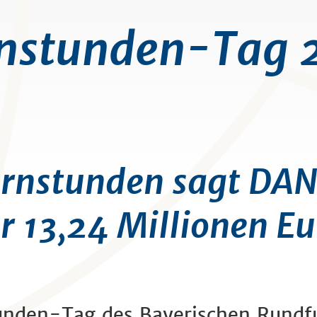
rnstunden-Tag 
ernstunden sagt DA
r 13,24 Millionen E
unden-Tag des Bayerischen Rundf