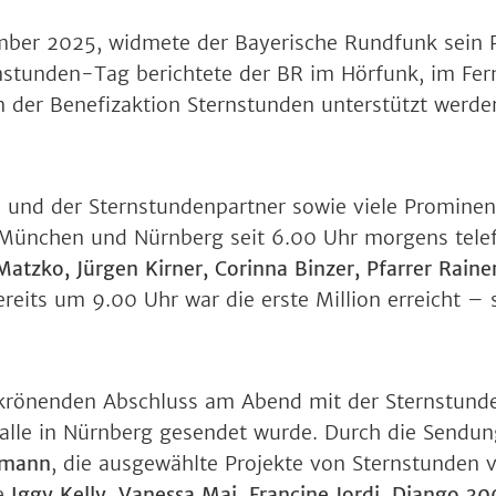
ember 2025, widmete der Bayerische Rundfunk sein
stunden-Tag berichtete der BR im Hörfunk, im Fer
n der Benefizaktion Sternstunden unterstützt werde
 und der Sternstundenpartner sowie viele Promine
 München und Nürnberg seit 6.00 Uhr morgens tele
Matzko, Jürgen Kirner, Corinna Binzer, Pfarrer Raine
ereits um 9.00 Uhr war die erste Million erreicht – 
krönenden Abschluss am Abend mit der Sternstunde
halle in Nürnberg gesendet wurde. Durch die Sendu
ßmann
, die ausgewählte Projekte von Sternstunden v
ie
Iggy Kelly
,
Vanessa Mai
,
Francine Jordi
,
Django 30