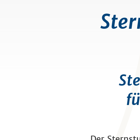
Ste
St
fü
Der Sternst