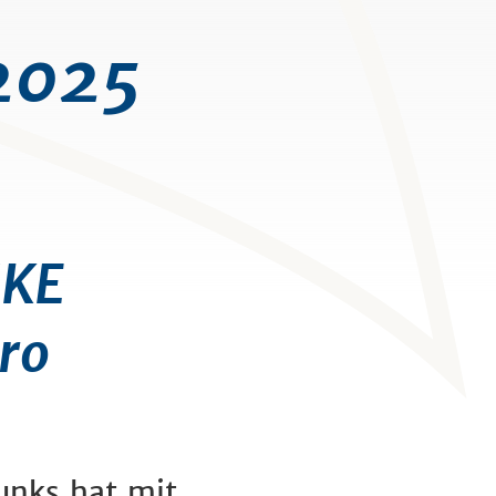
2025
NKE
uro
unks hat mit