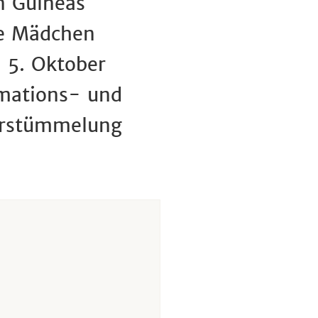
n Guineas
re Mädchen
 5. Oktober
rmations- und
erstümmelung