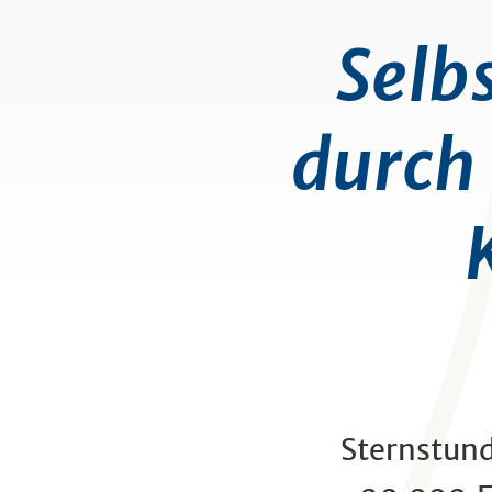
Selb
durch
Sternstun