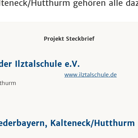
lteneck/Hutthurm gehören alle da
Projekt Steckbrief
er Ilztalschule e.V.
www.ilztalschule.de
tthurm
ederbayern, Kalteneck/Hutthurm