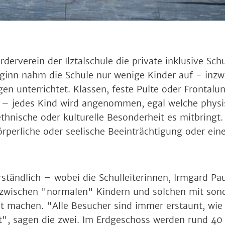
derverein der Ilztalschule die private inklusive Sc
ginn nahm die Schule nur wenige Kinder auf - inzw
 unterrichtet. Klassen, feste Pulte oder Frontalunt
e“ – jedes Kind wird angenommen, egal welche physi
ethnische oder kulturelle Besonderheit es mitbringt. 
örperliche oder seelische Beeinträchtigung oder ei
erständlich – wobei die Schulleiterinnen, Irmgard Pau
 zwischen "normalen" Kindern und solchen mit so
t machen. "Alle Besucher sind immer erstaunt, wie 
st", sagen die zwei. Im Erdgeschoss werden rund 40 