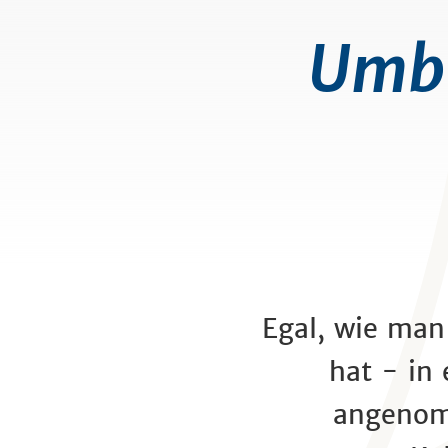
Umba
Egal, wie man
hat - in 
angenomm