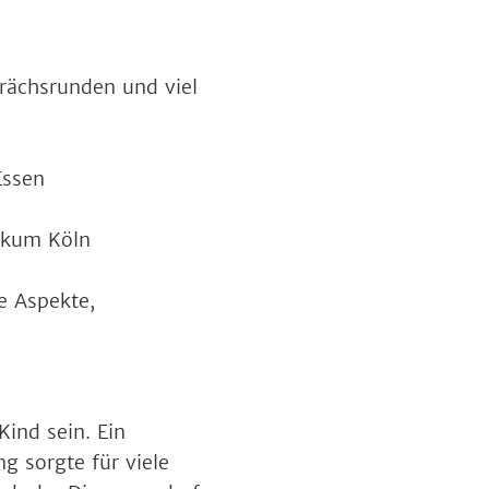
prächsrunden und viel
Essen
nikum Köln
e Aspekte,
ind sein. Ein
g sorgte für viele