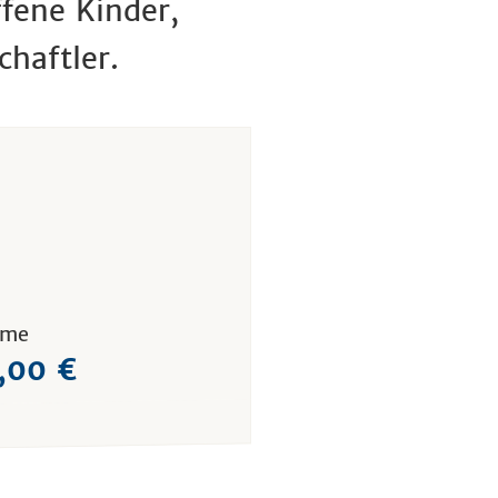
ene Kinder,
chaftler.
mme
,00 €