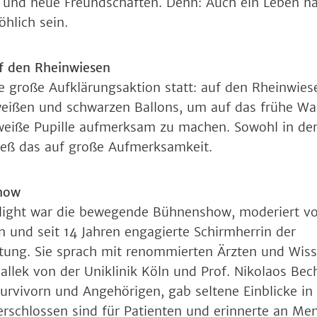
– und neue Freundschaften. Denn: Auch ein Leben n
öhlich sein.
f den Rheinwiesen
 große Aufklärungsaktion statt: auf den Rheinwie
weißen und schwarzen Ballons, um auf das frühe Wa
weiße Pupille aufmerksam zu machen. Sowohl in der
tieß das auf große Aufmerksamkeit.
how
hlight war die bewegende Bühnenshow, moderiert v
in und seit 14 Jahren engagierte Schirmherrin der
tung. Sie sprach mit renommierten Ärzten und Wiss
allek von der Uniklinik Köln und Prof. Nikolaos Bec
Survivorn und Angehörigen, gab seltene Einblicke in
verschlossen sind für Patienten und erinnerte an Me